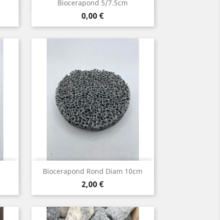
Aperçu rapide

Biocerapond 5/7.5cm
Prix
0,00 €
Aperçu rapide

Biocerapond Rond Diam 10cm
Prix
2,00 €