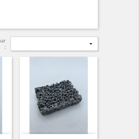
par

: