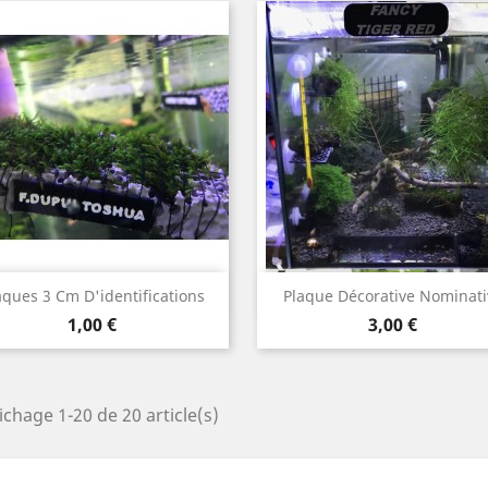
Aperçu rapide
Aperçu rapide


aques 3 Cm D'identifications
Plaque Décorative Nominati
Prix
Prix
1,00 €
3,00 €
ichage 1-20 de 20 article(s)