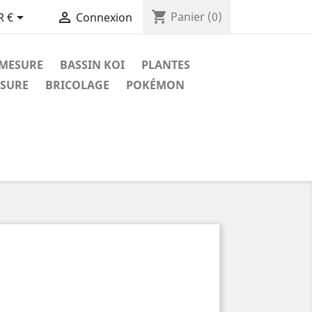
shopping_cart


Panier
(0)
R €
Connexion
 MESURE
BASSIN KOI
PLANTES
ESURE
BRICOLAGE
POKÉMON