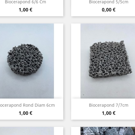
Aperçu rapide
Aperçu rapide


Biocerapond 6/6 Cm
Biocerapond 5/5cm
Prix
Prix
1,00 €
0,00 €
Aperçu rapide
Aperçu rapide


iocerapond Rond Diam 6cm
Biocerapond 7/7cm
Prix
Prix
1,00 €
1,00 €