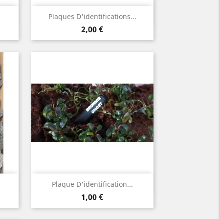
Aperçu rapide

Plaques D'identifications...
Prix
2,00 €
Aperçu rapide

Plaque D'identification...
Prix
1,00 €