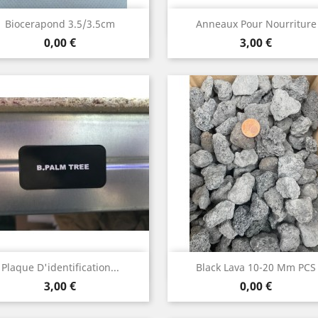
Aperçu rapide
Aperçu rapide


Biocerapond 3.5/3.5cm
Anneaux Pour Nourriture
Prix
Prix
0,00 €
3,00 €
Aperçu rapide
Aperçu rapide


Plaque D'identification...
Black Lava 10-20 Mm PCS
Prix
Prix
3,00 €
0,00 €