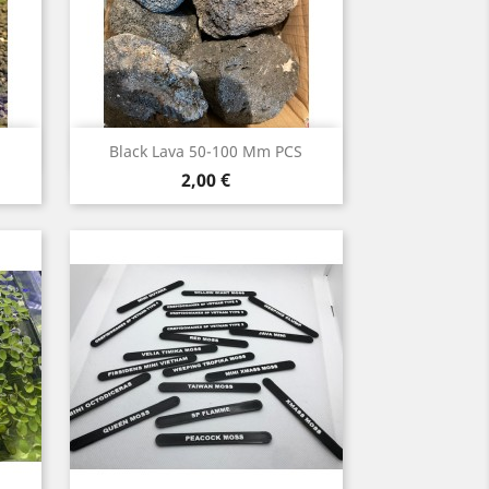
Aperçu rapide

Black Lava 50-100 Mm PCS
Prix
2,00 €