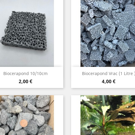
Aperçu rapide
Aperçu rapide


Biocerapond 10/10cm
Biocerapond Vrac (1 Litre 
Prix
Prix
2,00 €
4,00 €