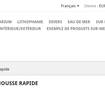

Français
Devise :
EU
ARIUM
LITHOPHANIE
DIVERS
EAU DE MER
SUR
INTÉRIEUR/EXTÉRIEUR
EXEMPLE DE PRODUITS SUR-M
apide
OUSSE RAPIDE