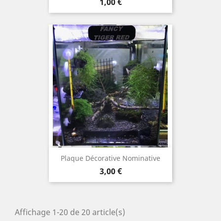
Prix
1,00 €
Plaque Décorative Nominative
Prix
3,00 €
Affichage 1-20 de 20 article(s)