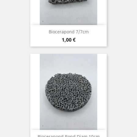
Biocerapond 7/7cm
Prix
1,00 €
Biocerapond Rond Diam 10cm