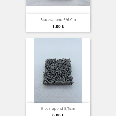
Biocerapond 6/6 Cm
Prix
1,00 €
Biocerapond 5/5cm
Prix
0,00 €