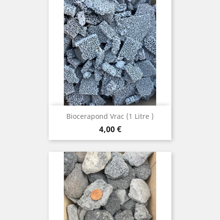
Biocerapond Vrac (1 Litre )
Prix
4,00 €